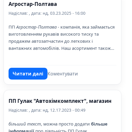
Агростар-Полтава
Надіслав:
, дата:
нд, 03.23.2025 - 16:00
ПП
Агростар-Полтава
- компанія, яка займається
виготовленням рукавів високого тиску та
продажем автозапчастин до легкових і
вантажних автомобілів. Наш асортимент також
включає запчастини до сільгосптехніки. Ми
пропонуємо високоякісні товари за доступними
цінами.
Читати далі
Коментувати
про Агростар-Полтава
ПП Гулак "Автохімкомплект", магазин
Надіслав:
, дата:
нд, 12.17.2023 - 00:49
більший текст
, можна просто додати
більше
інформації
про діяльність ПП Гулак