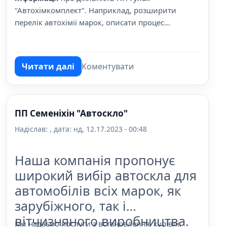
"Автохімкомплект". Наприклад, розширити
перелік автохімії марок, описати процес
виготовлення автоключів, послуги з
обслуговування авто та інші аспекти діяльності
компанії.
Читати далі
Коментувати
про ПП Гулак "Автохімкомплект", магази
ПП Семеніхін "Автоскло"
Надіслав:
, дата:
нд, 12.17.2023 - 00:48
Наша компанія пропонує
широкий вибір автоскла для
автомобілів всіх марок, як
зарубіжного, так і
вітчизняного виробництва.
Ми надаємо послуги з встановлення, купівлі,