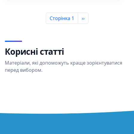
Розбивка на сторінки
Наступна сторінка
Сторінка 1
››
Корисні статті
Матеріали, які допоможуть краще зорієнтуватися
перед вибором.