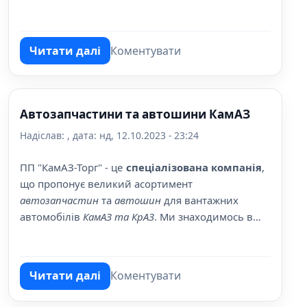
паливні матеріали на наших автозаправних
станціях.
Читати далі
Коментувати
про Алмакс-Авто
Автозапчастини та автошини КамАЗ
Надіслав:
, дата:
нд, 12.10.2023 - 23:24
ПП "КамАЗ-Торг" - це
спеціалізована компанія
,
що пропонує великий асортимент
автозапчастин
та
автошин
для вантажних
автомобілів
КамАЗ та КрАЗ
. Ми знаходимось в
місті Полтава, на вулиці Серьогіна, 16.
Читати далі
Коментувати
про Автозапчастини та автошини КамАЗ