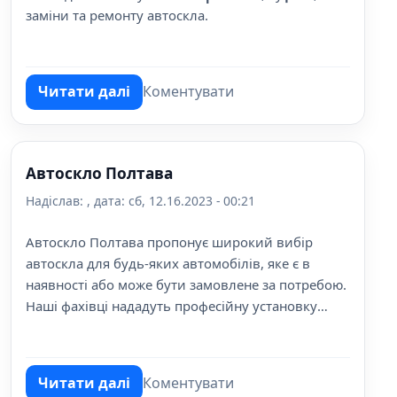
заміни та ремонту автоскла.
Читати далі
Коментувати
про ПП Семеніхін "Автоскло"
Автоскло Полтава
Надіслав:
, дата:
сб, 12.16.2023 - 00:21
Автоскло Полтава пропонує широкий вибір
автоскла для будь-яких автомобілів, яке є в
наявності або може бути замовлене за потребою.
Наші фахівці нададуть професійну установку
автоскла та здійснять тонування вікон вашого
автомобіля з використанням найсучасніших
технологій.
Читати далі
Коментувати
про Автоскло Полтава