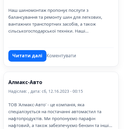
Наш шиномонтаж пропонує послуги з
балансування та ремонту шин для легкових,
вантажних транспортних засобів, а також
сільськогосподарської техніки. Наші
кваліфіковані майстри забезпечать вам швидкий
та якісний сервіс за доступною ціною.
Читати далі
Коментувати
про Шиномонтаж
Алмакс-Авто
Надіслав:
, дата:
сб, 12.16.2023 - 00:15
ТОВ 'Алмакс-Авто' - це компанія, яка
спеціалізується на постачанні автомастил та
нафтопродуктів. Ми пропонуємо парафін
нафтовий, а також забезпечуємо бензин та інші