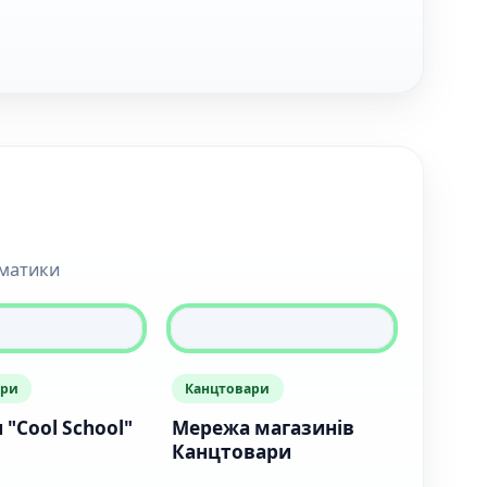
ематики
ари
Канцтовари
 "Cool School"
Мережа магазинів
Канцтовари