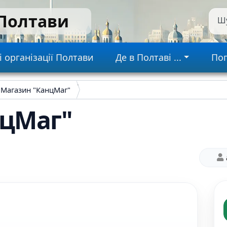
 Полтави
Ш
gation
і організації Полтави
Де в Полтаві ...
Пог
Магазин "КанцМаг"
нцМаг"