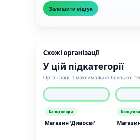
Залишити відгук
Схожі організації
У цій підкатегорії
Організації з максимально близької т
Канцтовари
Канцтов
Магазин 'Дивосві'
Магазин