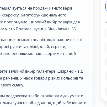
пеціалізується на продажі канцтоварів,
 з ксероксу (багатофункціонального
ож пропонуємо широкий вибір товарів для
ю: місто Полтава, вулиця Зіньківська, 35.
канцелярських товарів, включаючи офісні
ові ручки та олівці, клей, скріпки,
улярно оновлюємо наш асортимент, щоб
ете великий вибір галантереї шкіряної - від
а ременів. У нас є товари різних кольорів та
 свого смаку.
вам роздрукувати або скопіювати документи
 тільки сучасне обладнання, щоб забезпечити