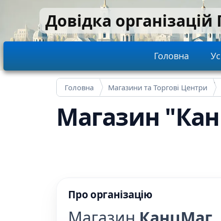
Перейти до основного вмісту
Довідка організацій
Main navi
Головна
Ус
Головна
Магазини та Торгові Центри
Магазин "Ка
Про організацію
Магазин
КанцМаг