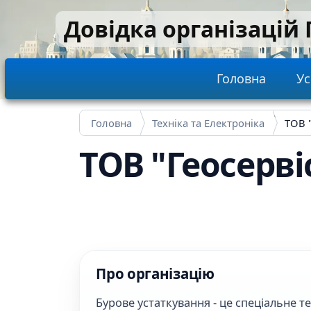
Перейти до основного вмісту
Довідка організацій
Main navi
Головна
Ус
Головна
Техніка та Електроніка
ТОВ "
ТОВ "Геосерві
Про організацію
Бурове устаткування - це спеціальне 