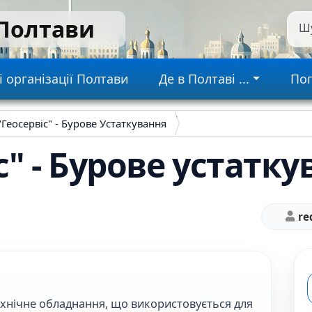
 Полтави
Ш
gation
і організації Полтави
Де в Полтаві ...
Пог
Геосервіс" - Бурове Устаткування
с" - Бурове устатк
re
технічне обладнання, що використовується для