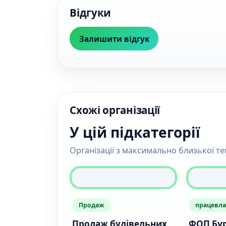
Відгуки
Залишити відгук
Схожі організації
У цій підкатегорії
Організації з максимально близької т
Продаж
працевл
Продаж будівельних
ФОП Бу