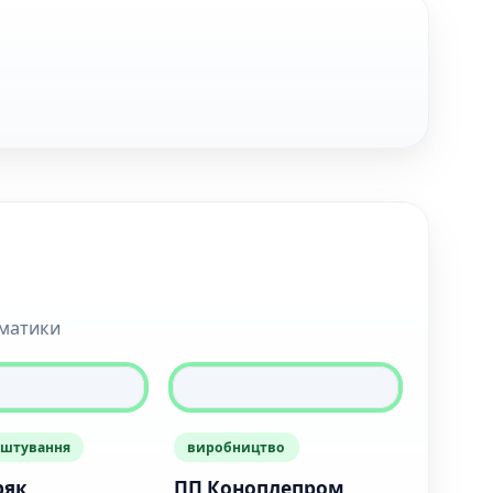
ематики
аштування
виробництво
ряк
ПП Коноплепром