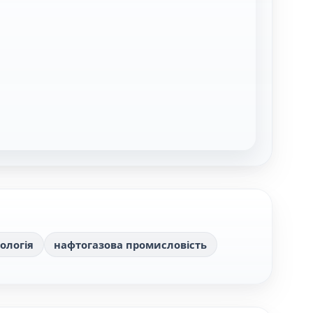
еологія
нафтогазова промисловість