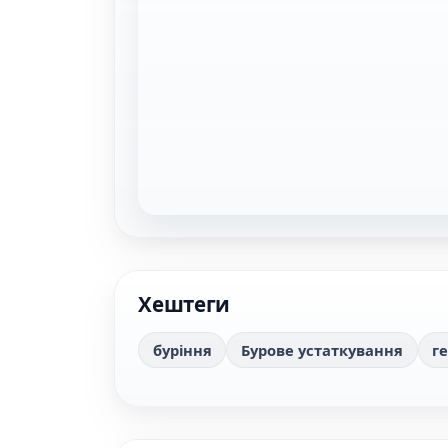
Хештеги
буріння
Бурове устаткування
г