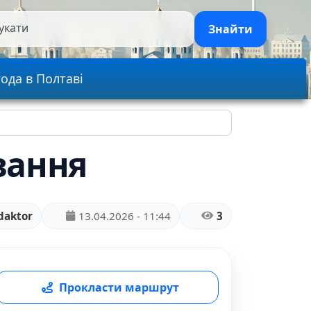
укати
Знайти
ода в Полтаві
ування
daktor
13.04.2026 - 11:44
3
Прокласти маршрут