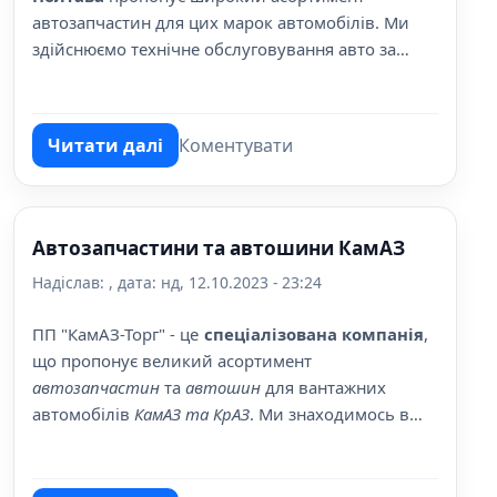
автозапчастин для цих марок автомобілів. Ми
здійснюємо технічне обслуговування авто за
доступними цінами.
Читати далі
Коментувати
про Станція техобслуговування Рено, Дач
Автозапчастини та автошини КамАЗ
Надіслав:
, дата:
нд, 12.10.2023 - 23:24
ПП "КамАЗ-Торг" - це
спеціалізована компанія
,
що пропонує великий асортимент
автозапчастин
та
автошин
для вантажних
автомобілів
КамАЗ та КрАЗ
. Ми знаходимось в
місті Полтава, на вулиці Серьогіна, 16.