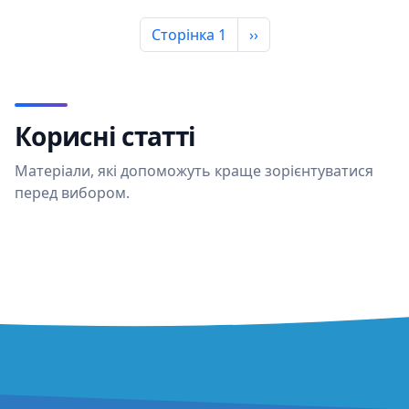
Наступна сторінка
Сторінка 1
››
Корисні статті
Матеріали, які допоможуть краще зорієнтуватися
перед вибором.