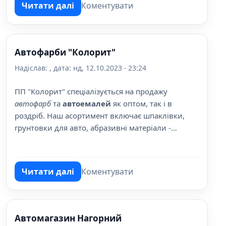
Читати далі
Коментувати
про Автозапчастини та автошини КамАЗ
Автофарби "Колорит"
Надіслав:
, дата:
нд, 12.10.2023 - 23:24
ПП "Колорит" спеціалізується на продажу
автофарб
та
автоемалей
як оптом, так і в
роздріб. Наш асортимент включає шпаклівки,
грунтовки для авто, абразивні матеріали -
наждачний папір, поліролі.
Читати далі
Коментувати
про Автофарби "Колорит"
Автомагазин Нагорний