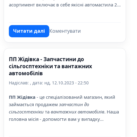
асортимент включає в себе якісні автомастила 2т
- 4т.
Читати далі
Коментувати
про ПП Якименко
ПП Жідівка - Запчастини до
сільгосптехніки та вантажних
автомобілів
Надіслав:
, дата:
нд, 12.10.2023 - 22:50
ПП Жідівка
- це спеціалізований магазин, який
займається продажем
запчастин до
сільгосптехніки
та
вантажних автомобілів
. Наша
головна місія - допомогти вам у випадку
поломки та выд продовжити ефективну роботу
вашої техники.