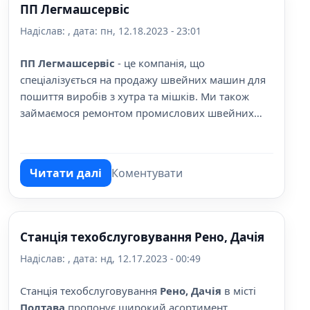
ПП Легмашсервіс
Надіслав:
, дата:
пн, 12.18.2023 - 23:01
ПП Легмашсервіс
- це компанія, що
спеціалізується на продажу швейних машин для
пошиття виробів з хутра та мішків. Ми також
займаємося ремонтом промислових швейних
машин та постачанням запчастин до них.
Читати далі
Коментувати
про ПП Легмашсервіс
Станція техобслуговування Рено, Дачія
Надіслав:
, дата:
нд, 12.17.2023 - 00:49
Станція техобслуговування
Рено, Дачія
в місті
Полтава
пропонує широкий асортимент