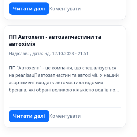
Читати далі
Коментувати
про ПП Жідівка - Запчастини до сільгосп
ПП Автохелп - автозапчастини та
автохімія
Надіслав:
, дата:
нд, 12.10.2023 - 21:51
ПП "Автохелп" - це компанія, що спеціалізується
на реалізації автозапчастин та автохімії. У наший
асортимент входять автомастила відомих
брендів, які обрані великою кількістю водіїв по
всій Україні.
Читати далі
Коментувати
про ПП Автохелп - автозапчастини та авт
Розбивка на сторінки