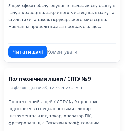
Ліцей сфери обслуговування надає якісну освіту в
галузі кравецтва, закрійного мистецтва, візажу та
стилістики, а також перукарського мистецтва.
Навчання проводиться за програмою, що
відповідає сучасним вимогам ринку праці. Учні
отримують безкоштовне навчання та стипендію.
Читати далі
Коментувати
про Ліцей сфери обслуговування
Політехнічний ліцей / СПТУ № 9
Надіслав:
, дата:
сб, 12.23.2023 - 15:01
Політехнічний ліцей / СПТУ № 9 пропонує
підготовку за спеціальностями слюсар-
інструментальник, токар, оператор ПК,
фрезеровальщік. Завдяки кваліфікованим
вчителям та сучасному обладнанню, учні