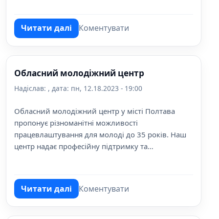
отримують якісні знання та навички для успішної
кар'єри в обраній галузі.
Читати далі
Коментувати
про Політехнічний ліцей / СПТУ № 9
Обласний молодіжний центр
Надіслав:
, дата:
пн, 12.18.2023 - 19:00
Обласний молодіжний центр у місті Полтава
пропонує різноманітні можливості
працевлаштування для молоді до 35 років. Наш
центр надає професійну підтримку та
консультації для молодих людей, які шукають
перше робоче місце або планують змінити свою
професійну кар'єру.
Читати далі
Коментувати
про Обласний молодіжний центр