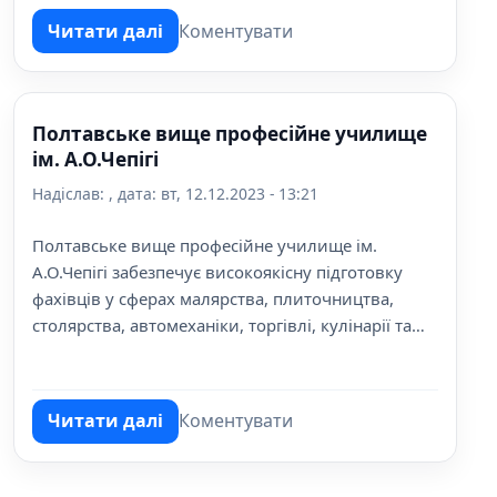
Читати далі
Коментувати
про Полтавський військкомат
Полтавське вище професійне училище
ім. А.О.Чепігі
Надіслав:
, дата:
вт, 12.12.2023 - 13:21
Полтавське вище професійне училище ім.
А.О.Чепігі забезпечує високоякісну підготовку
фахівців у сферах малярства, плиточництва,
столярства, автомеханіки, торгівлі, кулінарії та
готельно-ресторанного бізнесу. Однорічна та
трьохрічна програми навчання відповідають
сучасним вимогам ринку праці.
Читати далі
Коментувати
про Полтавське вище професійне училище 