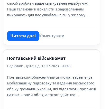
спосіб зробити ваше святкування незабутнім.
Наші талановиті вокалісти з задоволенням
виконають для вас улюблені пісні у живому
виконанні. Ми гарантуємо високу якість звучання
та професійний підхід до кожного виступу.
Читати далі
Коментувати
про Професійний вокал на свята
Полтавський військкомат
Надіслав:
, дата:
нд, 12.17.2023 - 00:43
Полтавський обласний військкомат забезпечує
мобілізаційну підготовку та ведення військового
обліку громадян України, які підлягають приписці
на військовий облік, а також здійснює
соціальний захист військовослужбовців та
членів їх сімей.