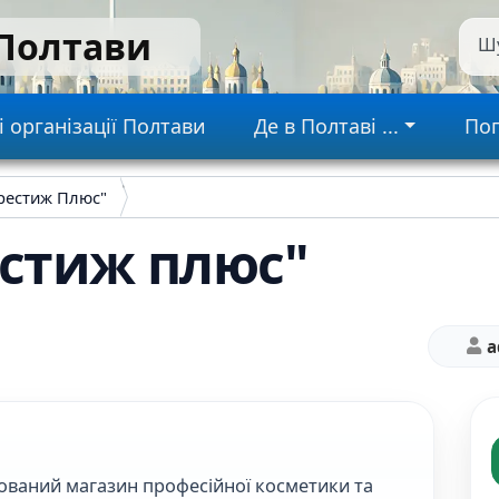
 Полтави
Ш
gation
і організації Полтави
Де в Полтаві ...
Пог
рестиж Плюс"
стиж плюс"
a
зований магазин професійної косметики та