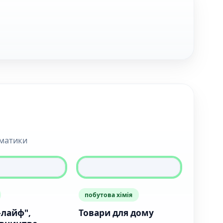
ематики
побутова хімія
-лайф",
Товари для дому