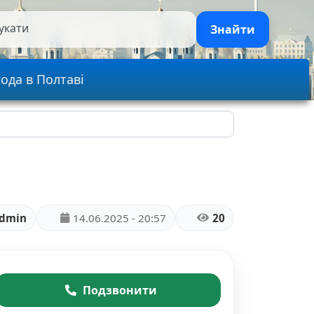
укати
Знайти
ода в Полтаві
dmin
14.06.2025 - 20:57
20
Подзвонити