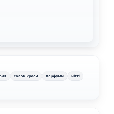
рня
салон краси
парфуми
нігті