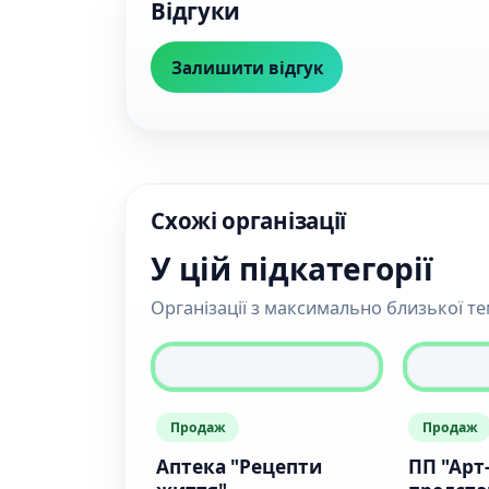
Відгуки
Залишити відгук
Схожі організації
У цій підкатегорії
Організації з максимально близької т
Продаж
Продаж
Аптека "Рецепти
ПП "Арт