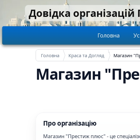
Перейти до основного вмісту
Довідка організацій
Main navi
Головна
Ус
Головна
Краса та Догляд
Магазин "П
Магазин "Пре
Про організацію
Магазин "Престиж плюс" - це спеціалі