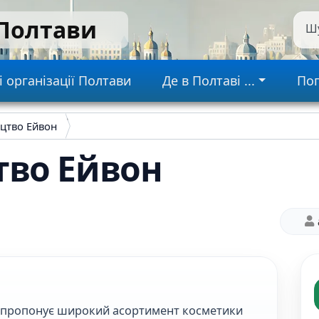
 Полтави
Ш
gation
і організації Полтави
Де в Полтаві ...
Пог
цтво Ейвон
тво Ейвон
а пропонує широкий асортимент косметики