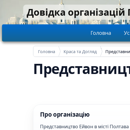
Перейти до основного вмісту
Довідка організацій
Main navi
Головна
Ус
Головна
Краса та Догляд
Представни
Представниц
Про організацію
Представництво Ейвон в місті Полтав