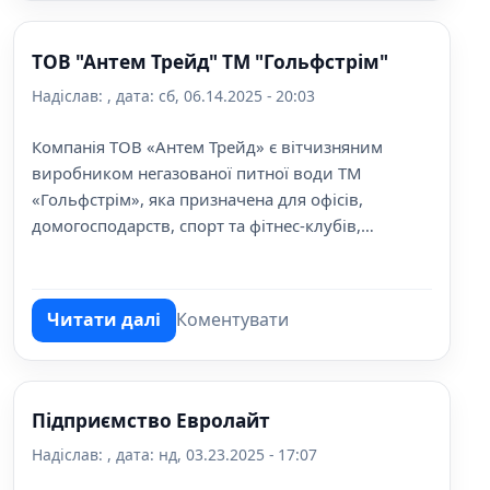
ТОВ "Антем Трейд" ТМ "Гольфстрім"
Надіслав:
, дата:
сб, 06.14.2025 - 20:03
Компанія ТОВ «Антем Трейд» є вітчизняним
виробником негазованої питної води ТМ
«Гольфстрім», яка призначена для офісів,
домогосподарств, спорт та фітнес-клубів,
активного і здорового способу життя.
Читати далі
Коментувати
про ТОВ "Антем Трейд" ТМ "Гольфстрім"
Підприємство Евролайт
Надіслав:
, дата:
нд, 03.23.2025 - 17:07