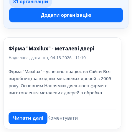
81 організацій
Додати організацію
Фірма "Maxilux" - металеві двері
Надіслав:
, дата:
пн, 04.13.2026 - 11:10
Фірма "Maxilux" - успешно працює на Сайти Вся
виробництва вхідних металевих дверей з 2005
року. Основним Напрямки діяльності фірми є
виготовлення металевих дверей з обробка
вісокої якості за індівідуальнімі розмірамі
замовника.
Читати далі
Коментувати
про Фірма "Maxilux" - металеві двері