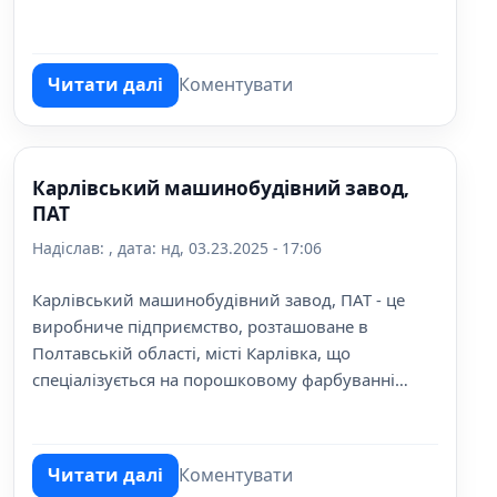
хлібозаводів, кондитерських фабрик, молочної
галузі та іншого.
Читати далі
Коментувати
про Завод Експериментально-механічний
Карлівський машинобудівний завод,
ПАТ
Надіслав:
, дата:
нд, 03.23.2025 - 17:06
Карлівський машинобудівний завод, ПАТ - це
виробниче підприємство, розташоване в
Полтавській області, місті Карлівка, що
спеціалізується на порошковому фарбуванні
металевих виробів, виготовленні металовиробів
та металевих заготовок, виробництві
сільськогосподарського обладнання, включаючи
Читати далі
Коментувати
зерносу
про Карлівський машинобудівний завод