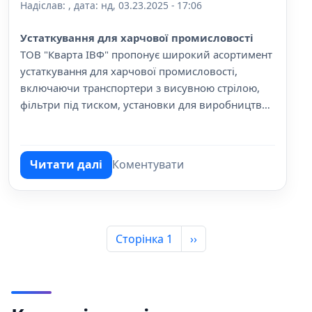
Надіслав:
, дата:
нд, 03.23.2025 - 17:06
Устаткування для харчової промисловості
ТОВ "Кварта ІВФ" пропонує широкий асортимент
устаткування для харчової промисловості,
включаючи транспортери з висувною стрілою,
фільтри під тиском, установки для виробництва
якісних сумішевих бензинів та інше.
Читати далі
Коментувати
про Устаткування для харчової промисло
Розбивка на сторінки
Наступна сторінка
Сторінка 1
››