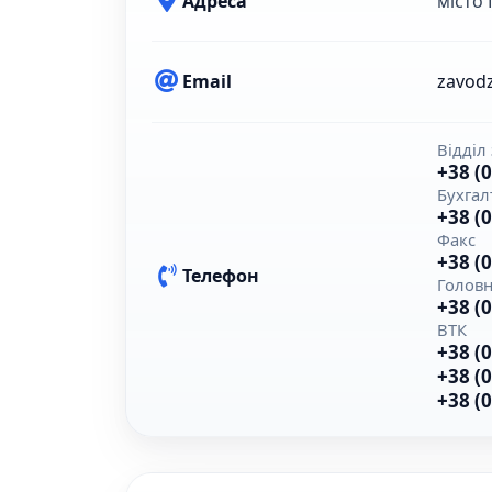
Адреса
місто
Email
zavod
Відділ
+38 (
Бухгал
+38 (
Факс
+38 (
Телефон
Головн
+38 (
ВТК
+38 (
+38 (
+38 (