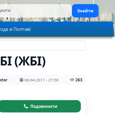
укати
Знайти
ода в Полтаві
І (ЖБІ)
ktor
08.04.2017 - 21:58
263
Подзвонити