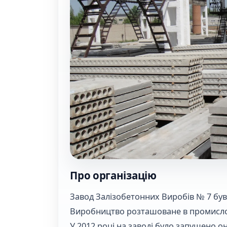
Про організацію
Завод Залізобетонних Виробів № 7 був 
Виробництво розташоване в промислов
У 2012 році на заводі було запущено он