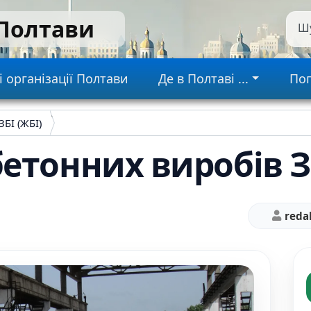
 Полтави
Ш
gation
і організації Полтави
Де в Полтаві ...
Пог
БІ (ЖБІ)
етонних виробів ЗБ
reda