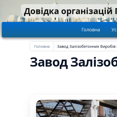
Перейти до основного вмісту
Довідка організацій
Main navi
Головна
Ус
Головна
Завод Залізобетонних Виробів З
Завод Залізоб
Image