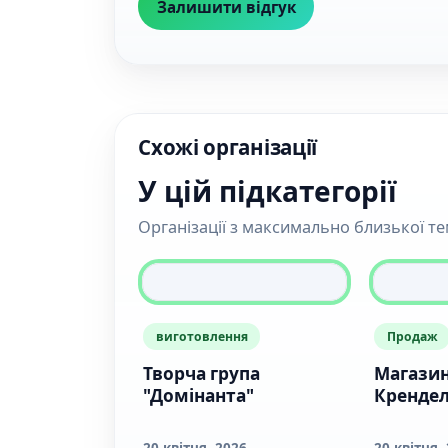
Залишити відгук
Схожі організації
У цій підкатегорії
Організації з максимально близької т
виготовлення
Продаж
Творча група
Магази
"Домінанта"
Кренде
20 квітня, 2026
20 квітня,