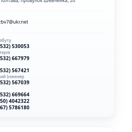
 Полтава, провулок Шевченка, 20
zbv7@ukr.net
 збуту
0532) 530053
терія
0532) 667979
0532) 567421
ий Інженер
0532) 567039
0532) 669664
050) 4042322
067) 5786180