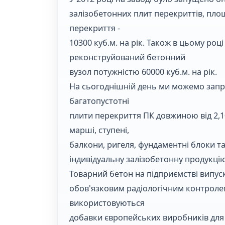
залізобетонних плит перекриттів, площ
перекриття -
10300 куб.м. на рік. Також в цьому роц
реконструйований бетонний
вузол потужністю 60000 куб.м. на рік.
На сьогоднішній день ми можемо запр
багатопустотні
плити перекриття ПК довжиною від 2,10
марші, ступені,
балкони, ригеля, фундаментні блоки т
індивідуальну залізобетонну продукцію
Товарний бетон на підприємстві випуск
обов'язковим радіологічним контролем
використовуються
добавки європейських виробників для р