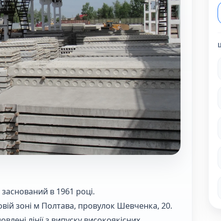
заснований в 1961 році.
ій зоні м Полтава, провулок Шевченка, 20.
овлені лінії з випуску високоякісних